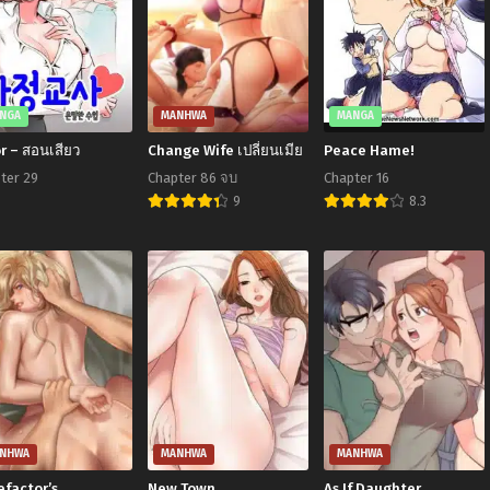
NGA
MANHWA
MANGA
r – สอนเสียว
Change Wife เปลี่ยนเมีย
Peace Hame!
ter 29
Chapter 86 จบ
Chapter 16
9
8.3
NHWA
MANHWA
MANHWA
efactor’s
New Town
As If Daughter