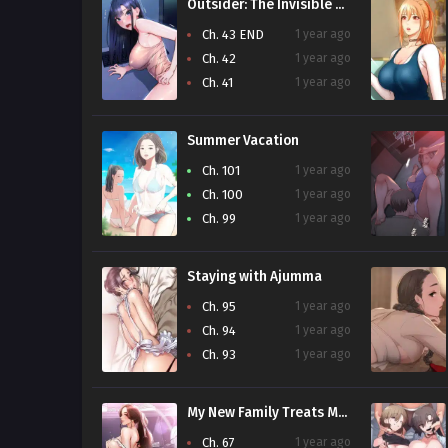
Outsider: The Invisible Man
Ch. 43 END
1 year ago
Ch. 42
1 year ago
Ch. 41
1 year ago
Summer Vacation
Ch. 101
1 year ago
Ch. 100
1 year ago
Ch. 99
1 year ago
Staying with Ajumma
Ch. 95
1 year ago
Ch. 94
1 year ago
Ch. 93
1 year ago
My New Family Treats Me Well
Ch. 67
1 year ago