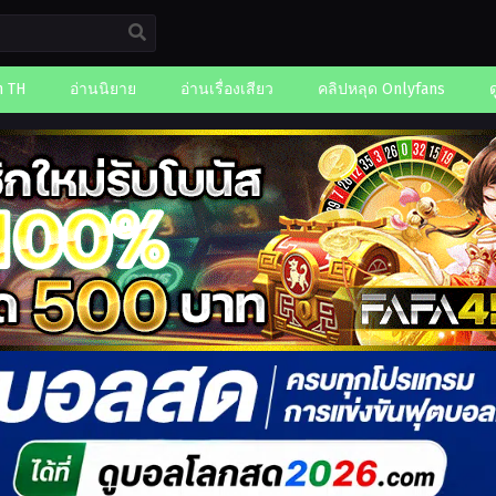
n TH
อ่านนิยาย
อ่านเรื่องเสียว
คลิปหลุด Onlyfans
ด