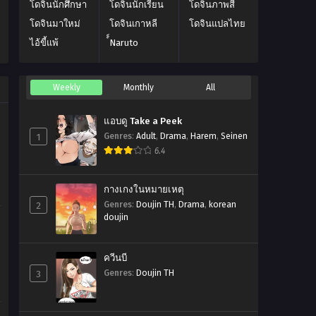
โดจินนักศึกษา
โดจินนักเรียน
โดจินภาพสี
โดจินมาใหม่
โดจินเกาหลี
โดจินแปลไทย
ไอ้ขี้แพ้
์์Naruto
Weekly
Monthly
All
แอบดู Take a Peek
1
Genres
:
Adult
,
Drama
,
Harem
,
Seinen
6.4
กางเกงในหมายเหตุ
2
Genres
:
Doujin TH
,
Drama
,
korean
doujin
ควีนบี
3
Genres
:
Doujin TH