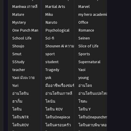
Manhwa เกาหลี
Martial Arts
Marvel
Mature
Miku
my hero academia
Mystery
Naruto
Office
One Punch Man
Psychological
Romance
School Life
Sci-fi
Seinen
Shoujo
Shounen Ai ความรักเด็กชาย
Slice of Life
Smut
sport
Sports
SStudy
student
Supernatural
teacher
Tragedy
Yaoi
Yaoi มังงะวาย
yok
young
Yuri
มืออาชีพเรื่องข่มขืน
อ่านโดจ
อ่านโดจิน
อ่านโดจินเกาหลี
อ่านโดจินแปลไทย
ฮาเร็ม
โคนัน
โชตะ
โดจิน
โดจิน ROV
โดจิน Y
โดจินNTR
โดจินOnepiece
โดจินOnepunchman
โดจินROV
โดจินครอบครัว
โดจินดาบพิฆาตอสูร