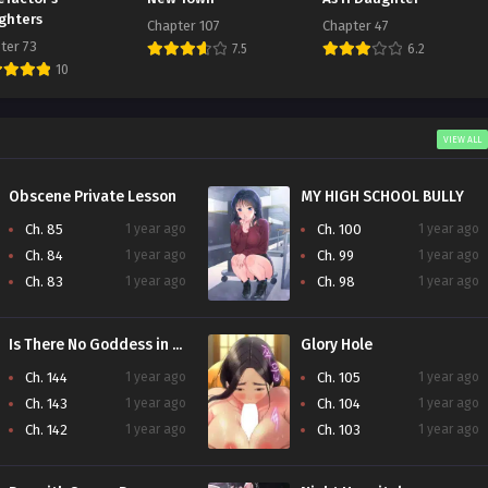
ghters
Chapter 107
Chapter 47
ter 73
7.5
6.2
10
VIEW ALL
Obscene Private Lesson
MY HIGH SCHOOL BULLY
Ch. 85
1 year ago
Ch. 100
1 year ago
Ch. 84
1 year ago
Ch. 99
1 year ago
Ch. 83
1 year ago
Ch. 98
1 year ago
Is There No Goddess in My College?
Glory Hole
Ch. 144
1 year ago
Ch. 105
1 year ago
Ch. 143
1 year ago
Ch. 104
1 year ago
Ch. 142
1 year ago
Ch. 103
1 year ago