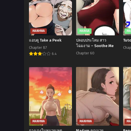
MANHWA
MANGA
MA
แอบดู Take a Peek
ปลอบประโลม สาว
Tuto
โฉมงาม – Soothe Me
Chapter 87
Chap
Chapter 60
6.4
MANHWA
MANHWA
MA
กางเกงในหมายเหตุ
Madam คุณนาย
Ben