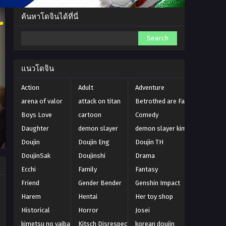
ค้นหาโดจินได้ที่นี่
D HIP
แนวโดจิน
Action
Adult
Adventure
arena of valor
attack on titan
Betrothed are Fair Game
Boys Love
cartoon
Comedy
Daughter
demon slayer
demon slayer kimetsu no yaiba
Doujin
Doujin Eng
Doujin TH
DoujinSak
Doujinshi
Drama
Ecchi
Family
Fantasy
Friend
Gender Bender
Genshin Impact
Harem
Hentai
Her toy shop
Historical
Horror
Josei
kimetsu no yaiba
Kitsch Disrespectful Bitch
korean doujin