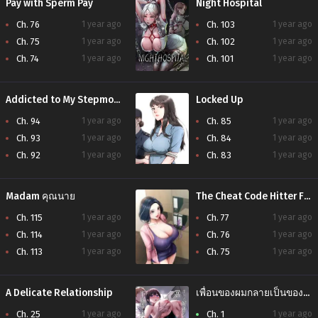
Pay with Sperm Pay
Night Hospital
Ch. 76
1 year ago
Ch. 103
1 year ago
Ch. 75
1 year ago
Ch. 102
1 year ago
Ch. 74
1 year ago
Ch. 101
1 year ago
Addicted to My Stepmom
Locked Up
Ch. 94
1 year ago
Ch. 85
1 year ago
Ch. 93
1 year ago
Ch. 84
1 year ago
Ch. 92
1 year ago
Ch. 83
1 year ago
Madam คุณนาย
The Cheat Code Hitter Fucks Them All
Ch. 115
1 year ago
Ch. 77
1 year ago
Ch. 114
1 year ago
Ch. 76
1 year ago
Ch. 113
1 year ago
Ch. 75
1 year ago
A Delicate Relationship
เพื่อนของผมกลายเป็นของเล่นให้มันไปแล้ว
Ch. 25
1 year ago
Ch. 1
1 year ago