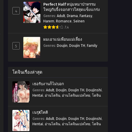
Perfect Half หนุ่มหมาป่าหรรม
ใหญ่กับจิ้งจอกสาวใสสุดแข็งแกร่ง
4
Genres
:
Adult
,
Drama
,
Fantasy
,
Harem
,
Romance
,
Seinen
7.4
ผมเอาแน่เพื่อนแม่เลี้ยง
5
Genres
:
Doujin
,
Doujin TH
,
Family
โดจินเรื่องล่าสุด
เธอรับงานก็ไม่บอก
Genres
:
Adult
,
Doujin
,
Doujin TH
,
Doujinshi
,
Hentai
,
อ่านโดจิน
,
อ่านโดจินแปลไทย
,
โดจิน
เนรุXโทคิ
Genres
:
Adult
,
Doujin
,
Doujin TH
,
Doujinshi
,
Hentai
,
อ่านโดจิน
,
อ่านโดจินแปลไทย
,
โดจิน