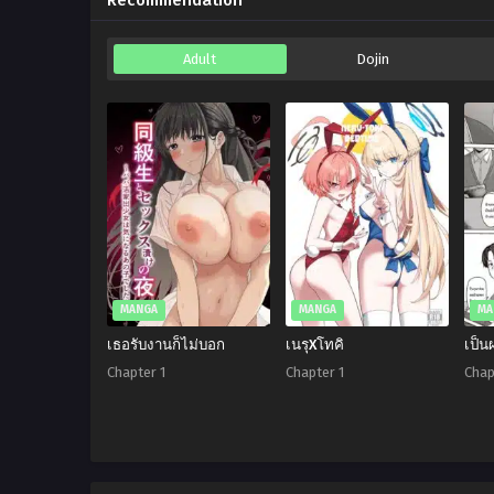
Recommendation
Adult
Dojin
MANGA
MANGA
MA
เธอรับงานก็ไม่บอก
เนรุXโทคิ
เป็น
Chapter 1
Chapter 1
Chap