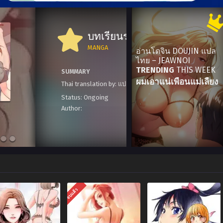
บทเรียนระดับเอกภพ | [GINHAHA] KOIBASHIRA NO ONEE-SAN TO ISSHONI SHUGYOU SHIYOU + SP (KIMETSU NO YAIBA)
CRAZY BA
MANGA
อ่านโดจิน DOUJIN แปล
Doujin Eng
ไทย – JEAWNOI
TRENDING
THIS WEEK
SUMMARY
ผมเอาแน่เพื่อนแม่เลี้ยง
Crazy Bad Hip
Status:
Ongoing
Author:
yuugiri
จบแล้ว