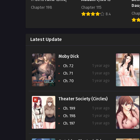
Dau
Chapter 198
Chapter 115
Chap
8.4
Latest Update
Moby Dick
Ch. 72
1 year ago
Ch. 71
1 year ago
Ch. 70
1 year ago
Theater Society (Circles)
H
Ch. 199
1 year ago
Ch. 198
1 year ago
Ch. 197
1 year ago