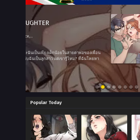
MANGA
SUMMARY
Thai translation by: แปลจนนิ้วล็อค
Status:
Ongoing
Author:
Popular Today