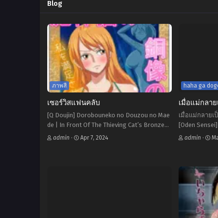
Blog
ภาพสี
haha ga doge
เซอร์วิสแฟนคลับ
เมื่อแม่กลา
[Q Doujin] Dorobouneko no Douzou no Mae
เมื่อแม่กลายเ
de | In Front Of The Thieving Cat’s Bronze
[Oden Sensei]
Statue (One Piece) Thai translation by:
~Aware na Ni
admin
·
Apr 7, 2024
admin
·
Ma
MILFYนักแปลสายMilf
Kiroku~ | The
Herself 2 ~Th