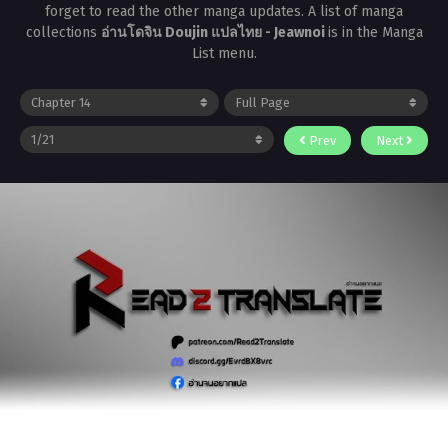
forget to read the other manga updates. A list of manga
collections
อ่านโดจิน Doujin แปลไทย - Jeawnoi
is in the Manga
List menu.
Prev
Next