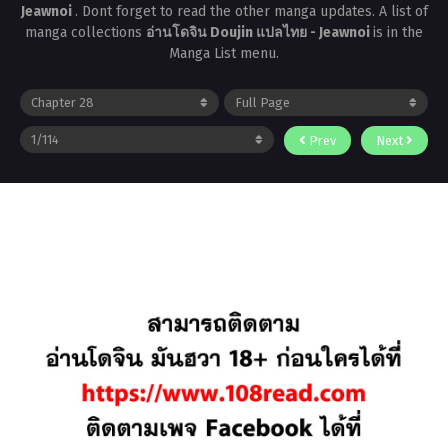
Jeawnoi
. Dont forget to read the other manga updates. A list of
manga collections
อ่านโดจิน Doujin แปลไทย - Jeawnoi
is in the
Manga List menu.
Prev
Next