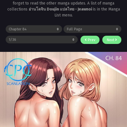
forget to read the other manga updates. A list of manga
collections
อ่านโดจิน Doujin แปลไทย - Jeawnoi
is in the Manga
List menu.
Prev
Next