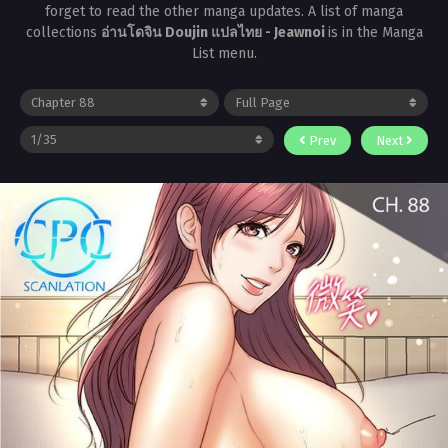
forget to read the other manga updates. A list of manga
collections
อ่านโดจิน Doujin แปลไทย - Jeawnoi
is in the Manga
List menu.
Prev
Next