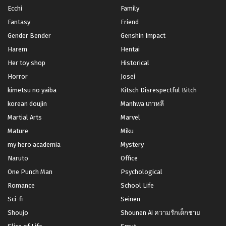
Ecchi
Family
Fantasy
Friend
Gender Bender
Genshin Impact
Harem
Hentai
Her toy shop
Historical
Horror
Josei
kimetsu no yaiba
Kitsch Disrespectful Bitch
korean doujin
Manhwa เกาหลี
Martial Arts
Marvel
Mature
Miku
my hero academia
Mystery
Naruto
Office
One Punch Man
Psychological
Romance
School Life
Sci-fi
Seinen
Shoujo
Shounen Ai ความรักเด็กชาย