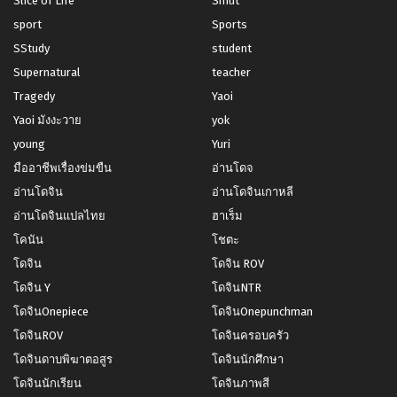
Slice of Life
Smut
sport
Sports
SStudy
student
Supernatural
teacher
Tragedy
Yaoi
Yaoi มังงะวาย
yok
young
Yuri
มืออาชีพเรื่องข่มขืน
อ่านโดจ
อ่านโดจิน
อ่านโดจินเกาหลี
อ่านโดจินแปลไทย
ฮาเร็ม
โคนัน
โชตะ
โดจิน
โดจิน ROV
โดจิน Y
โดจินNTR
โดจินOnepiece
โดจินOnepunchman
โดจินROV
โดจินครอบครัว
โดจินดาบพิฆาตอสูร
โดจินนักศึกษา
โดจินนักเรียน
โดจินภาพสี