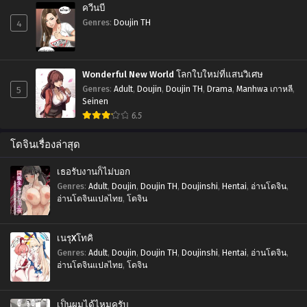
ควีนบี
4
Genres
:
Doujin TH
Wonderful New World โลกใบใหม่ที่แสนวิเศษ
5
Genres
:
Adult
,
Doujin
,
Doujin TH
,
Drama
,
Manhwa เกาหลี
,
Seinen
6.5
โดจินเรื่องล่าสุด
เธอรับงานก็ไม่บอก
Genres
:
Adult
,
Doujin
,
Doujin TH
,
Doujinshi
,
Hentai
,
อ่านโดจิน
,
อ่านโดจินแปลไทย
,
โดจิน
เนรุXโทคิ
Genres
:
Adult
,
Doujin
,
Doujin TH
,
Doujinshi
,
Hentai
,
อ่านโดจิน
,
อ่านโดจินแปลไทย
,
โดจิน
เป็นผมได้ไหมครับ