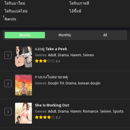
โดจินมาใหม่
โดจินเกาหลี
โดจินแปลไทย
ไอ้ขี้แพ้
์์Naruto
Weekly
Monthly
All
แอบดู Take a Peek
1
Genres
:
Adult
,
Drama
,
Harem
,
Seinen
6.4
กางเกงในหมายเหตุ
2
Genres
:
Doujin TH
,
Drama
,
korean doujin
She Is Working Out
3
Genres
:
Adult
,
Drama
,
Harem
,
Romance
,
Seinen
,
Sports
8.3