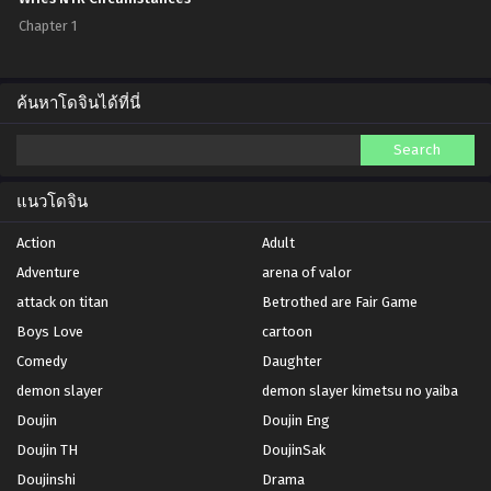
Chapter 1
ค้นหาโดจินได้ที่นี่
แนวโดจิน
Action
Adult
Adventure
arena of valor
attack on titan
Betrothed are Fair Game
Boys Love
cartoon
Comedy
Daughter
demon slayer
demon slayer kimetsu no yaiba
Doujin
Doujin Eng
Doujin TH
DoujinSak
Doujinshi
Drama