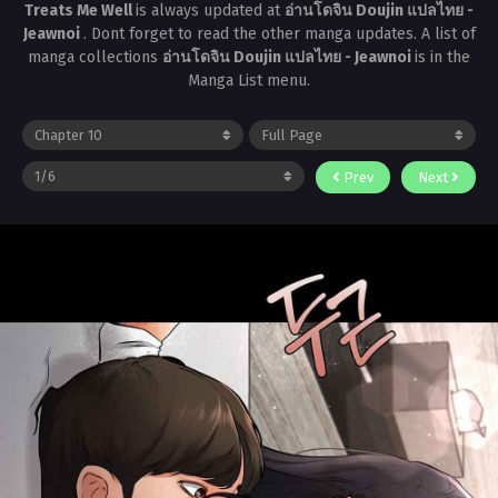
Treats Me Well
is always updated at
อ่านโดจิน Doujin แปลไทย -
Jeawnoi
. Dont forget to read the other manga updates. A list of
manga collections
อ่านโดจิน Doujin แปลไทย - Jeawnoi
is in the
Manga List menu.
Prev
Next