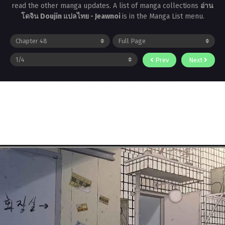
read the other manga updates. A list of manga collections
อ่าน
โดจิน Doujin แปลไทย - Jeawnoi
is in the Manga List menu.
Prev
Next