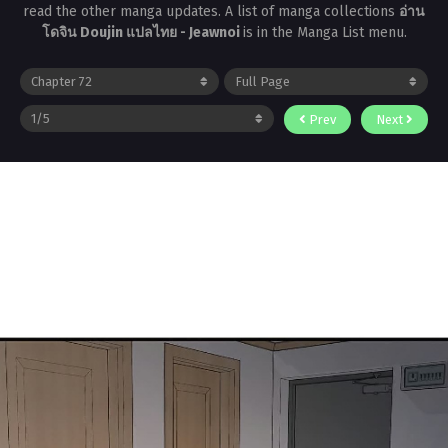
read the other manga updates. A list of manga collections
อ่าน
โดจิน Doujin แปลไทย - Jeawnoi
is in the Manga List menu.
Prev
Next