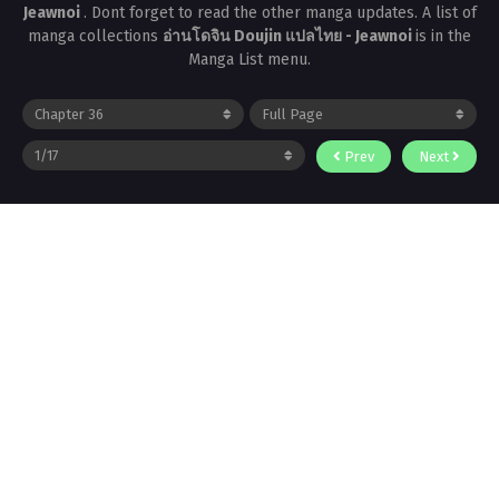
Jeawnoi
. Dont forget to read the other manga updates. A list of
manga collections
อ่านโดจิน Doujin แปลไทย - Jeawnoi
is in the
Manga List menu.
Prev
Next