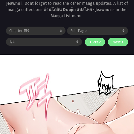
Jeawnoi
. Dont forget to read the other manga updates. A list of
manga collections
อ่านโดจิน Doujin แปลไทย - Jeawnoi
is in the
Manga List menu.
Prev
Next