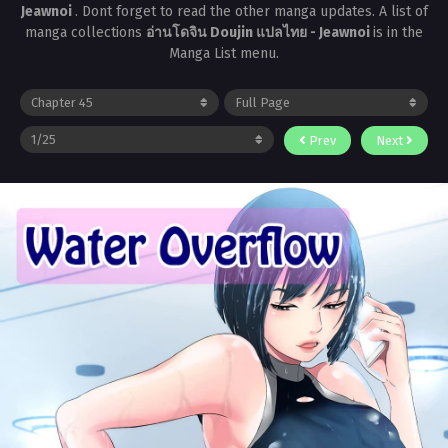
Jeawnoi
. Dont forget to read the other manga updates. A list of
manga collections
อ่านโดจิน Doujin แปลไทย - Jeawnoi
is in the
Manga List menu.
Prev
Next