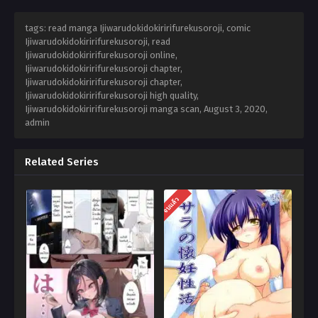
tags: read manga Ijiwarudokidokiririfurekusoroji, comic
Ijiwarudokidokiririfurekusoroji, read
Ijiwarudokidokiririfurekusoroji online,
Ijiwarudokidokiririfurekusoroji chapter,
Ijiwarudokidokiririfurekusoroji chapter,
Ijiwarudokidokiririfurekusoroji high quality,
Ijiwarudokidokiririfurekusoroji manga scan,
August 3, 2020
,
admin
Related Series
จบแล้ว