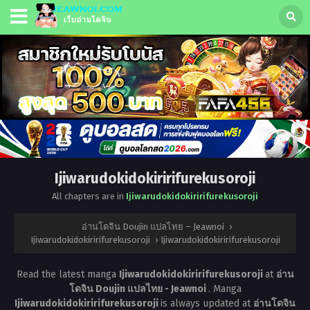
Ijiwarudokidokiririfurekusoroji
All chapters are in
Ijiwarudokidokiririfurekusoroji
อ่านโดจิน Doujin แปลไทย – Jeawnoi
›
Ijiwarudokidokiririfurekusoroji
›
Ijiwarudokidokiririfurekusoroji
Read the latest manga
Ijiwarudokidokiririfurekusoroji
at
อ่าน
โดจิน Doujin แปลไทย - Jeawnoi
. Manga
Ijiwarudokidokiririfurekusoroji
is always updated at
อ่านโดจิน