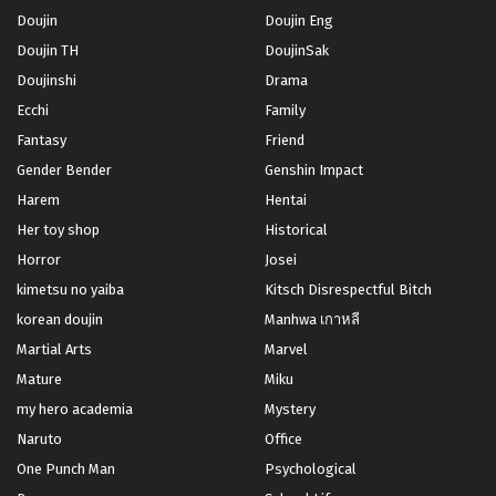
Doujin
Doujin Eng
Doujin TH
DoujinSak
Doujinshi
Drama
Ecchi
Family
Fantasy
Friend
Gender Bender
Genshin Impact
Harem
Hentai
Her toy shop
Historical
Horror
Josei
kimetsu no yaiba
Kitsch Disrespectful Bitch
korean doujin
Manhwa เกาหลี
Martial Arts
Marvel
Mature
Miku
my hero academia
Mystery
Naruto
Office
One Punch Man
Psychological