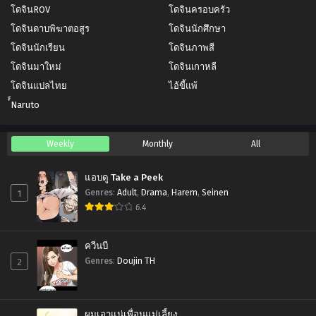
โดจินROV
โดจินครอบครัว
โดจินดาบพิฆาตอสูร
โดจินนักศึกษา
โดจินนักเรียน
โดจินภาพสี
โดจินมาใหม่
โดจินเกาหลี
โดจินแปลไทย
ไอ้ขี้แพ้
์์Naruto
Weekly
Monthly
All
แอบดู Take a Peek
1
Genres
:
Adult
,
Drama
,
Harem
,
Seinen
6.4
ควีนบี
2
Genres
:
Doujin TH
ผมเอาแน่เพื่อนแม่เลี้ยง