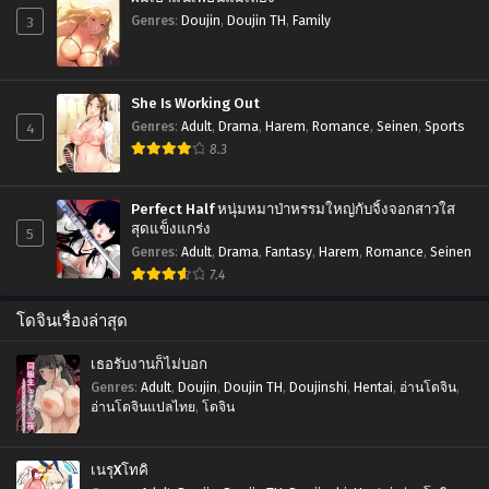
3
Genres
:
Doujin
,
Doujin TH
,
Family
She Is Working Out
4
Genres
:
Adult
,
Drama
,
Harem
,
Romance
,
Seinen
,
Sports
8.3
Perfect Half หนุ่มหมาป่าหรรมใหญ่กับจิ้งจอกสาวใส
สุดแข็งแกร่ง
5
Genres
:
Adult
,
Drama
,
Fantasy
,
Harem
,
Romance
,
Seinen
7.4
โดจินเรื่องล่าสุด
เธอรับงานก็ไม่บอก
Genres
:
Adult
,
Doujin
,
Doujin TH
,
Doujinshi
,
Hentai
,
อ่านโดจิน
,
อ่านโดจินแปลไทย
,
โดจิน
เนรุXโทคิ