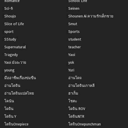
Romance
School Life
Sci-fi
Seinen
Shoujo
Shounen Ai ความรักเด็กชาย
Slice of Life
Smut
sport
Sports
SStudy
student
Supernatural
teacher
Tragedy
Yaoi
Yaoi มังงะวาย
yok
young
Yuri
มืออาชีพเรื่องข่มขืน
อ่านโดจ
อ่านโดจิน
อ่านโดจินเกาหลี
อ่านโดจินแปลไทย
ฮาเร็ม
โคนัน
โชตะ
โดจิน
โดจิน ROV
โดจิน Y
โดจินNTR
โดจินOnepiece
โดจินOnepunchman