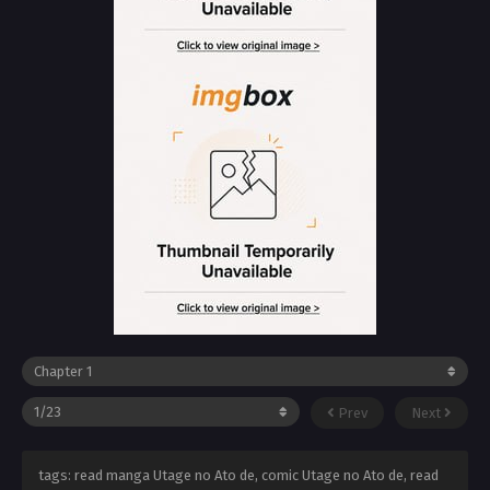
Prev
Next
tags: read manga Utage no Ato de, comic Utage no Ato de, read