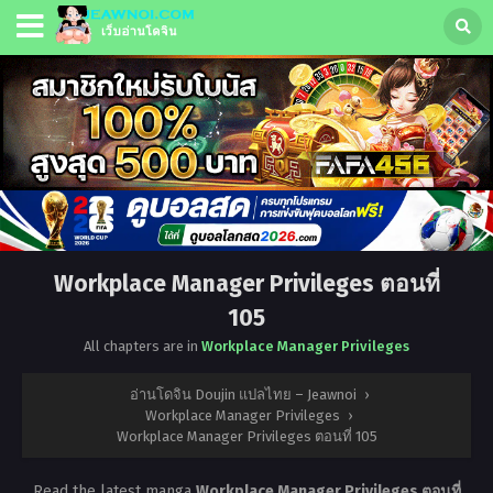
Workplace Manager Privileges ตอนที่
105
All chapters are in
Workplace Manager Privileges
อ่านโดจิน Doujin แปลไทย – Jeawnoi
›
Workplace Manager Privileges
›
Workplace Manager Privileges ตอนที่ 105
Read the latest manga
Workplace Manager Privileges ตอนที่